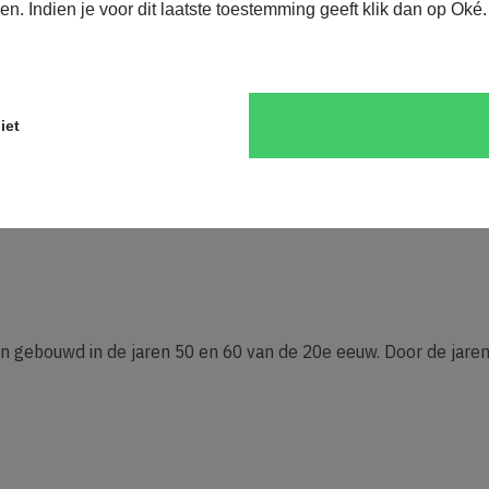
ien. Indien je voor dit laatste toestemming geeft klik dan op Oké
 Stel je risicodossier op volgens de RISMAN-methodiek - 3. Houd
iet
jn gebouwd in de jaren 50 en 60 van de 20e eeuw. Door de jaren 