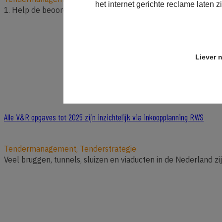
het internet gerichte reclame laten z
1. Help de beoordelaars met M.A.R.K. ???? schrijf BRAVO! - 2.
Liever n
Alle V&R opgaves tot 2025 zijn inzichtelijk via inkoopplanning RWS
Tendermanagement, Tenderstrategie
Veel bruggen, tunnels, sluizen en viaducten in de Nederland zi