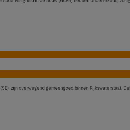
Code Veiligheid in de Bouw (GCVB) hebben ondertekend, veilighe
g (SE), zijn overwegend gemeengoed binnen Rijkswaterstaat. Dat 