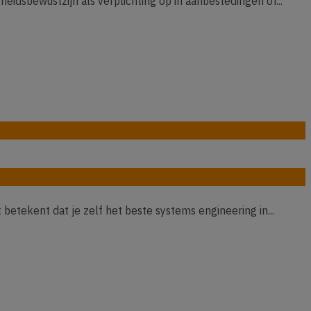
idsbewustzijn als verplichting op in aanbestedingen of...
betekent dat je zelf het beste systems engineering in...