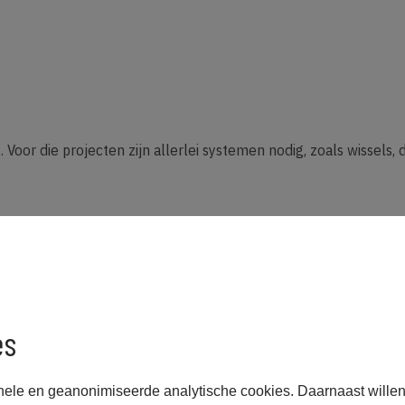
 Voor die projecten zijn allerlei systemen nodig, zoals wissels,
es
ijkswaterstaat
nele en geanonimiseerde analytische cookies. Daarnaast willen