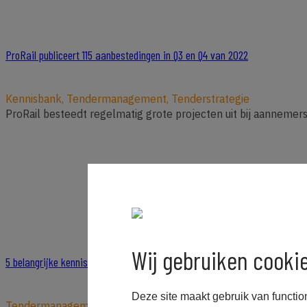
ProRail publiceert 115 aanbestedingen in Q3 en Q4 van 2022
Kennisbank, Tendermanagement, Tenderstrategie
ProRail besteedt regelmatig grote projecten uit bij aannemers.
Wij gebruiken cooki
5 belangrijke kennistips voor het inschrijven op een aanbesteding van R
Deze site maakt gebruik van functio
Tendermanagement, Tenderschrijven, Tenderstrategie