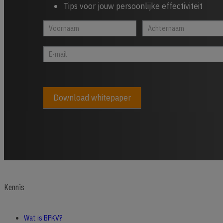
Tips voor jouw persoonlijke effectiviteit
Whitepaper
Indien
cta
je
footer
een
mens
bent,
laat
dit
Download whitepaper
veld
leeg:.
Kennis
Wat is BPKV?