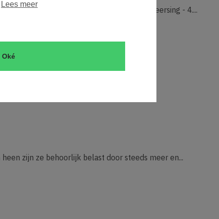
.
Lees meer
 rekening met Systeem gerichte contractbeheersing - 4....
Oké
heen zijn ze behoorlijk belast door steeds meer en...