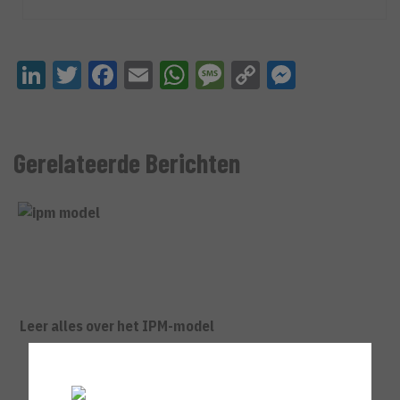
LinkedIn
Twitter
Facebook
Email
WhatsApp
Message
Copy
Messeng
Link
Gerelateerde Berichten
Leer alles over het IPM-model