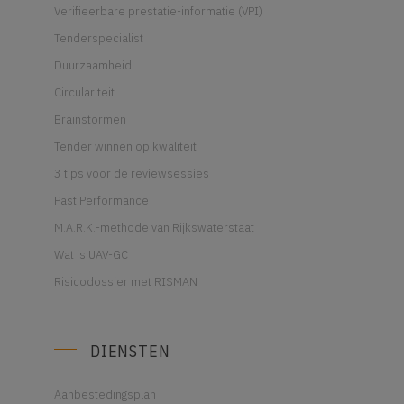
Verifieerbare prestatie-informatie (VPI)
Tenderspecialist
Duurzaamheid
Circulariteit
Brainstormen
Tender winnen op kwaliteit
3 tips voor de reviewsessies
Past Performance
M.A.R.K.-methode van Rijkswaterstaat
Wat is UAV-GC
Risicodossier met RISMAN
DIENSTEN
Aanbestedingsplan