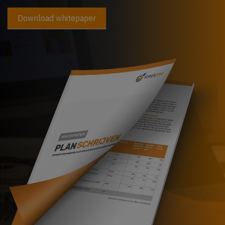
veld
Download whitepaper
leeg:.