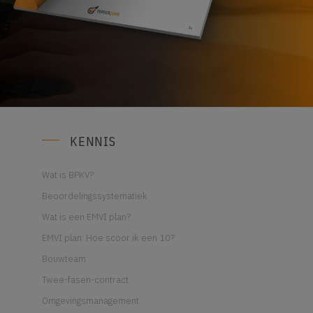
KENNIS
Wat is BPKV?
Beoordelingssystematiek
Wat is een EMVI plan?
EMVI plan: Hoe scoor ik een 10?
Bouwteam
Twee-fasen-contract
Omgevingsmanagement