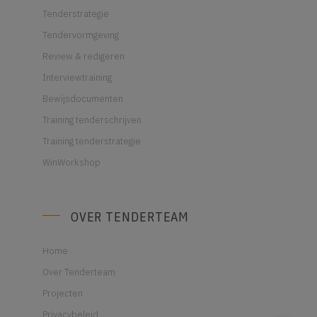
Tenderstrategie
Tendervormgeving
Review & redigeren
Interviewtraining
Bewijsdocumenten
Training tenderschrijven
Training tenderstrategie
WinWorkshop
OVER TENDERTEAM
Home
Over Tenderteam
Projecten
Privacybeleid