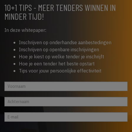
10+1 TIPS - MEER TENDERS WINNEN IN
MINDER TIJD!
In deze whitepaper:
Inschrijven op onderhandse aanbestedingen
Inschrijven op openbare inschrijvingen
Hoe je kiest op welke tender je inschrijft
Hoe je een tender het beste opstart
Tips voor jouw persoonlijke effectiviteit
Whitepaper
Indien
cta
je
footer
een
mens
bent,
laat
dit