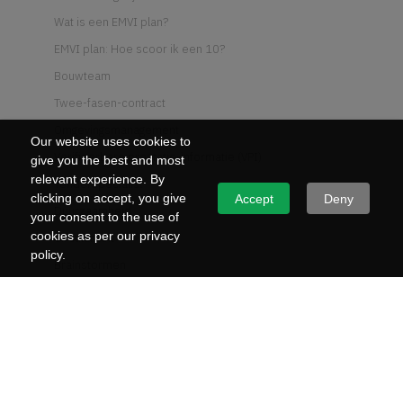
Wat is een EMVI plan?
EMVI plan: Hoe scoor ik een 10?
Bouwteam
Twee-fasen-contract
Omgevingsmanagement
Our website uses cookies to
Verifieerbare prestatie-informatie (VPI)
give you the best and most
relevant experience. By
Tenderspecialist
clicking on accept, you give
Accept
Deny
Duurzaamheid
your consent to the use of
cookies as per our privacy
Circulariteit
policy.
Brainstormen
Tender winnen op kwaliteit
3 tips voor de reviewsessies
Past Performance
M.A.R.K.-methode van Rijkswaterstaat
Wat is UAV-GC