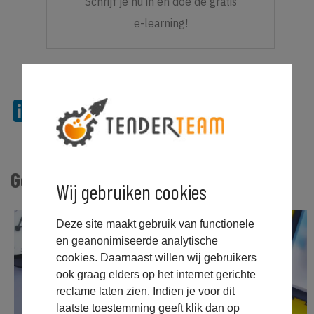
Schrijf je nu in en doe de gratis
e-learning!
LinkedIn
Twitter
Facebook
Email
WhatsApp
Message
Copy
Messeng
Link
Gerelateerde Berichten
Wij gebruiken cookies
Deze site maakt gebruik van functionele
en geanonimiseerde analytische
cookies. Daarnaast willen wij gebruikers
ook graag elders op het internet gerichte
reclame laten zien. Indien je voor dit
laatste toestemming geeft klik dan op