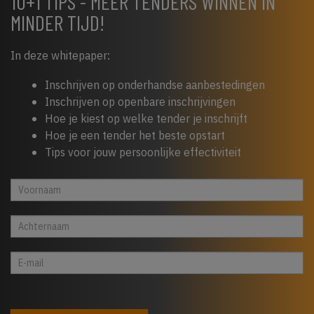
10+1 TIPS - MEER TENDERS WINNEN IN
MINDER TIJD!
In deze whitepaper:
Inschrijven op onderhandse aanbestedingen
Inschrijven op openbare inschrijvingen
Hoe je kiest op welke tender je inschrijft
Hoe je een tender het beste opstart
Tips voor jouw persoonlijke effectiviteit
Whitepaper
Indien
cta
je
footer
een
mens
bent,
laat
dit
veld