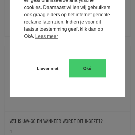
en geanonimiseerde analytische
Sinds 1 januari 2022 nemen opdrachtgevers die de
cookies. Daarnaast willen wij gebruikers
Governance Code Veiligheid in de Bouw (GCVB) hebben
ook graag elders op het internet gerichte
ondertekend, veiligheidsbewustzijn als verplichting...
reclame laten zien. Indien je voor dit
laatste toestemming geeft klik dan op
Oké.
Lees meer
Liever niet
Oké
WAT IS UAV-GC EN WANNEER WORDT DIT INGEZET?