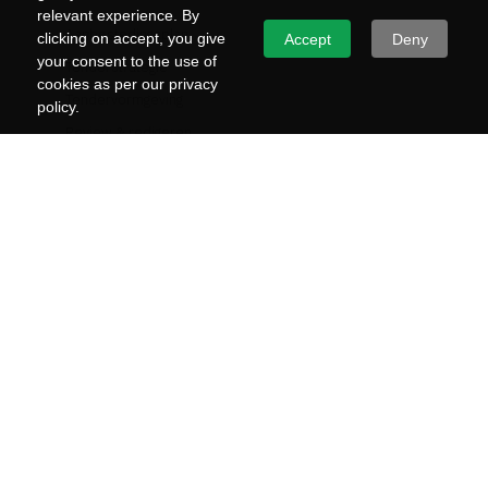
relevant experience. By
Aanbestedingsplan
clicking on accept, you give
Accept
Deny
your consent to the use of
Tenderstrategie
cookies as per our privacy
Tendervormgeving
policy.
Review & redigeren
Interviewtraining
Bewijsdocumenten
Training tenderschrijven
Training tenderstrategie
WinWorkshop
OVER TENDERTEAM
Home
Over Tenderteam