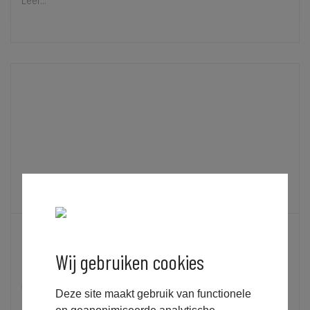
VEILIGHEID IN AANBESTEDINGEN: DE SAFETY CULTURE
LADDER (SCL)
Wij gebruiken cookies
KENNISBANK
,
TENDERMANAGEMENT
,
TENDERSCHRIJVEN
,
Deze site maakt gebruik van functionele
TENDERSTRATEGIE