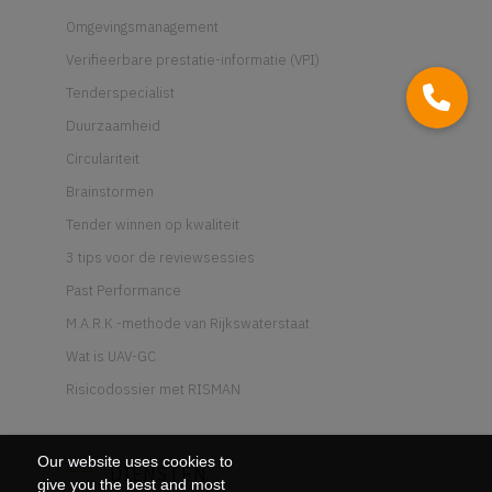
Omgevingsmanagement
Verifieerbare prestatie-informatie (VPI)
Tenderspecialist
Duurzaamheid
Circulariteit
Brainstormen
Tender winnen op kwaliteit
3 tips voor de reviewsessies
Past Performance
M.A.R.K.-methode van Rijkswaterstaat
Wat is UAV-GC
Risicodossier met RISMAN
Our website uses cookies to
DIENSTEN
give you the best and most