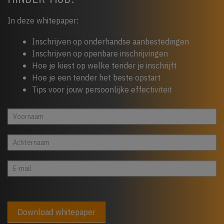
In deze whitepaper:
Inschrijven op onderhandse aanbestedingen
Inschrijven op openbare inschrijvingen
Hoe je kiest op welke tender je inschrijft
Hoe je een tender het beste opstart
Tips voor jouw persoonlijke effectiviteit
Whitepaper
Indien
cta
je
footer
een
mens
bent,
laat
dit
veld
Download whitepaper
leeg:.