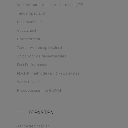
Verifieerbare prestatie-informatie (VPI)
Tenderspecialist
Duurzaamheid
Circulariteit
Brainstormen
Tender winnen op kwaliteit
3 tips voor de reviewsessies
Past Performance
M.A.R.K.-methode van Rijkswaterstaat
Wat is UAV-GC
Risicodossier met RISMAN
DIENSTEN
Aanbestedingsplan