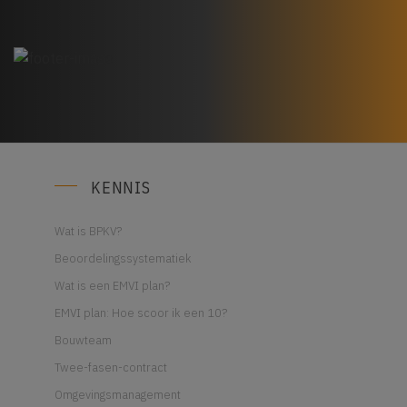
KENNIS
Wat is BPKV?
Beoordelingssystematiek
Wat is een EMVI plan?
EMVI plan: Hoe scoor ik een 10?
Bouwteam
Twee-fasen-contract
Omgevingsmanagement