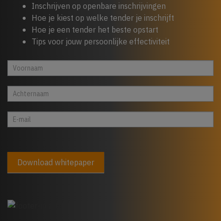
Inschrijven op openbare inschrijvingen
Hoe je kiest op welke tender je inschrijft
Hoe je een tender het beste opstart
Tips voor jouw persoonlijke effectiviteit
Whitepaper
Indien
cta
je
footer
een
mens
bent,
laat
dit
veld
Download whitepaper
leeg:.