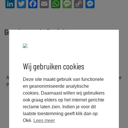
LinkedIn
Twitter
Facebook
Email
WhatsApp
Message
Copy
Messeng
Link
Gerelateerde Berichten
Wij gebruiken cookies
Aanbestedingswet, wat is het en wat betekent het in de
Deze site maakt gebruik van functionele
praktijk?
en geanonimiseerde analytische
cookies. Daarnaast willen wij gebruikers
ook graag elders op het internet gerichte
reclame laten zien. Indien je voor dit
laatste toestemming geeft klik dan op
Oké.
Lees meer