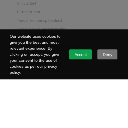
Circulariteit
Brainstormen
Tender winnen op kwaliteit
3 tips voor de reviewsessies
Our website uses cookies to
Past Performance
give you the best and most
M.A.R.K.-methode van Rijkswaterstaat
relevant experience. By
Wat is UAV-GC
clicking on accept, you give
Accept
Deny
your consent to the use of
Risicodossier met RISMAN
cookies as per our privacy
policy.
DIENSTEN
Aanbestedingsplan
Tenderstrategie
Tendervormgeving
Review & redigeren