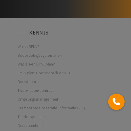
KENNIS
Wat is BPKV?
Beoordelingssystematiek
Wat is een EMVI plan?
EMVI plan: Hoe scoor ik een 10?
Bouwteam
Twee-fasen-contract
Omgevingsmanagement
Verifieerbare prestatie-informatie (VPI)
Tenderspecialist
Duurzaamheid