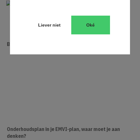
Liever niet
Oké
BPKV, Beste Prijs Kwaliteit Verhouding – wat is dat?
Onderhoudsplan in je EMVI-plan, waar moet je aan
denken?