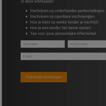
In deze whitepaper:
Inschrijven op onderhandse aanbestedingen
Inschrijven op openbare inschrijvingen
Hoe je kiest op welke tender je inschrijft
Hoe je een tender het beste opstart
Tips voor jouw persoonlijke effectiviteit
Whitepaper
Indien
cta
je
footer
een
mens
bent,
laat
dit
Download whitepaper
veld
leeg:.