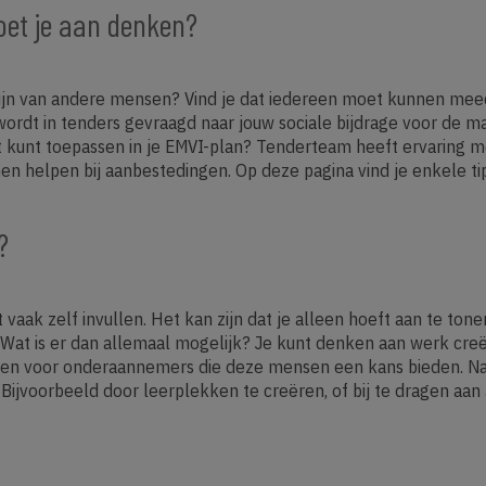
oet je aan denken?
elzijn van andere mensen? Vind je dat iedereen moet kunnen mee
t in tenders gevraagd naar jouw sociale bijdrage voor de maats
dit kunt toepassen in je EMVI-plan? Tenderteam heeft ervaring 
en helpen bij aanbestedingen. Op deze pagina vind je enkele tips
?
vaak zelf invullen. Het kan zijn dat je alleen hoeft aan te tonen
n. Wat is er dan allemaal mogelijk? Je kunt denken aan werk cr
iezen voor onderaannemers die deze mensen een kans bieden. N
Bijvoorbeeld door leerplekken te creëren, of bij te dragen aa