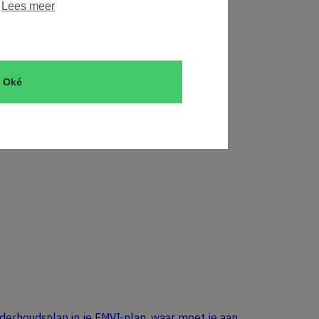
.
Lees meer
Oké
derhoudsplan in je EMVI-plan, waar moet je aan