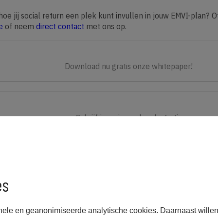
oe jij social return een plek kunt invullen in jouw EMVI-plan? Of
e
of neem
direct contact
met ons op.
Download nu gratis onze whitepaper!
Schrijf je nu in en doe de gratis
e-learning!
es
nele en geanonimiseerde analytische cookies. Daarnaast willen