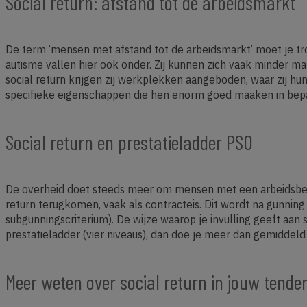
Social return: afstand tot de arbeidsmarkt
De term ‘mensen met afstand tot de arbeidsmarkt’ moet je t
autisme vallen hier ook onder. Zij kunnen zich vaak minder ma
social return krijgen zij werkplekken aangeboden, waar zij hu
specifieke eigenschappen die hen enorm goed maaken in bepaa
Social return en prestatieladder PSO
De overheid doet steeds meer om mensen met een arbeidsbeper
return terugkomen, vaak als contracteis. Dit wordt na gunnin
subgunningscriterium). De wijze waarop je invulling geeft aan
prestatieladder (vier niveaus), dan doe je meer dan gemidde
Meer weten over social return in jouw tende