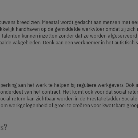
rouwens breed zien. Meestal wordt gedacht aan mensen met ee
kkelijk handhaven op de gemiddelde werkvloer omdat zij zich mo
n talenten kunnen inzetten zonder dat ze worden afgeserveerd o
lde vakgebieden. Denk aan een werknemer in het autistisch sp
king aan het werk te helpen bij reguliere werkgevers. Ook in 
g onderdeel van het contract. Het komt ook voor dat social retu
 social return kan zichtbaar worden in de Prestatieladder Soci
ld om werkgelegenheid of groei te creëren voor kwetsbare groe
rs?