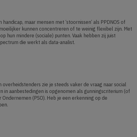
n handicap, maar mensen met ‘stoornissen’ als PPDNOS of
eilijker kunnen concentreren of te weinig flexibel zijn. Met
p hun mindere (sociale) punten. Vaak hebben zij juist
ectrum die werkt als data-analist.
overheidstenders zie je steeds vaker de vraag naar social
rn in aanbestedingen is opgenomen als gunningscriterium (of
aler Ondernemen (PSO). Heb je een erkenning op de
pen.