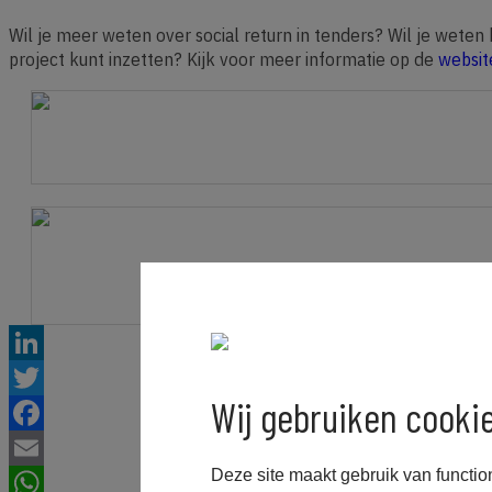
Wil je meer weten over social return in tenders? Wil je weten h
project kunt inzetten? Kijk voor meer informatie op de
websit
LinkedIn
Wij gebruiken cooki
Twitter
Facebook
Deze site maakt gebruik van functio
Email