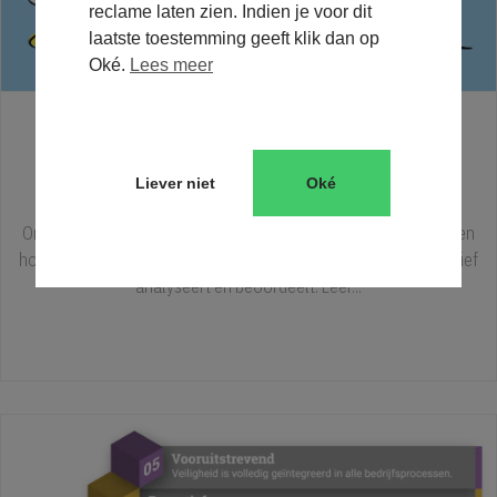
reclame laten zien. Indien je voor dit
laatste toestemming geeft klik dan op
Oké.
Lees meer
WIN AANBESTEDINGEN WAAR DE M.A.R.K.-METHODE VAN
RIJKSWATERSTAAT WORDT GEBRUIKT
Liever niet
Oké
KENNISBANK
,
TENDERSCHRIJVEN
,
TENDERSTRATEGIE
Ontdek wat de M.A.R.K.-methode van Rijkswaterstaat inhoudt en
hoe deze beoordelingsmethode aanbestedingsplannen objectief
analyseert en beoordeelt. Leer...