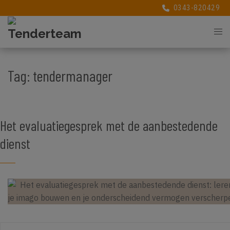
0343-820429
0343-820429
Tag:
tendermanager
Het evaluatiegesprek met de aanbestedende
dienst