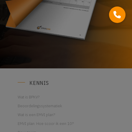
KENNIS
Wat is BPKV?
Beoordelingssystematiek
Wat is een EMVI plan?
EMVI plan: Hoe scoor ik een 10?