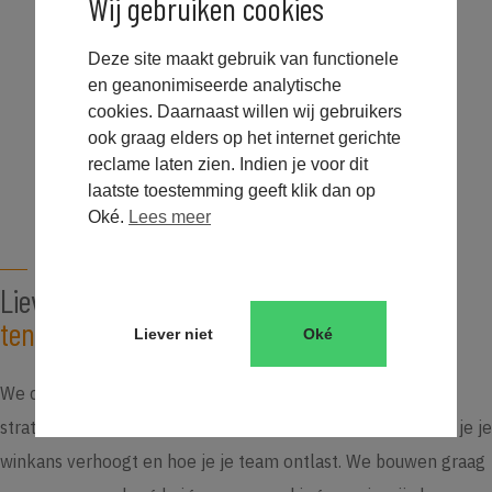
Wij gebruiken cookies
Deze site maakt gebruik van functionele
en geanonimiseerde analytische
cookies. Daarnaast willen wij gebruikers
Zeist
ook graag elders op het internet gerichte
reclame laten zien. Indien je voor dit
laatste toestemming geeft klik dan op
Oké.
Lees meer
CONTACT
Liever direct sparren over
jullie
tenderkeuzes?
Liever niet
Oké
We denken graag vrijblijvend met jullie mee in een
strategiegesprek. Over welke tenders bij jullie passen, hoe je je
winkans verhoogt en hoe je je team ontlast. We bouwen graag