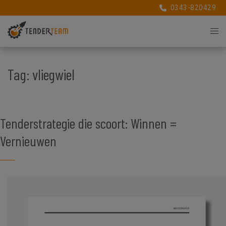
0343-820429
0343-820429
Tag:
vliegwiel
Tenderstrategie die scoort: Winnen =
Vernieuwen