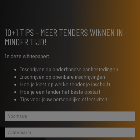
10+1 TIPS - MEER TENDERS WINNEN IN
MINDER TIJD!
In deze whitepaper:
Inschrijven op onderhandse aanbestedingen
Inschrijven op openbare inschrijvingen
Hoe je kiest op welke tender je inschrijft
Hoe je een tender het beste opstart
Tips voor jouw persoonlijke effectiviteit
Whitepaper
Indien
cta
je
footer
een
mens