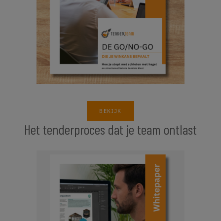
BEKIJK
Het tenderproces dat je team ontlast