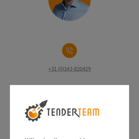
+31 (0)343-820429
sales@tenderteam.nl