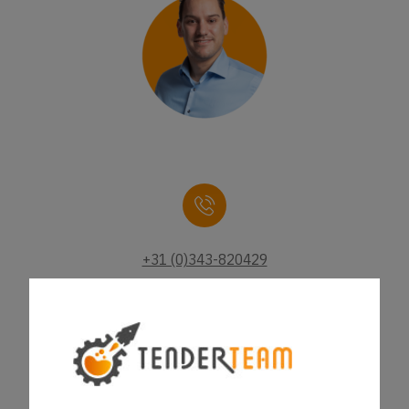
+31 (0)343-820429