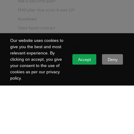
Wat is een EMVI plan?
EMVI plan: Hoe scoor ik een 10?
Bouwteam
Twee-fasen-contract
Omgevingsmanagement
Our website uses cookies to
Verifieerbare prestatie-informatie (VPI)
give you the best and most
relevant experience. By
Tenderspecialist
clicking on accept, you give
Accept
Deny
Duurzaamheid
your consent to the use of
cookies as per our privacy
Circulariteit
policy.
Brainstormen
Tender winnen op kwaliteit
3 tips voor de reviewsessies
Past Performance
M.A.R.K.-methode van Rijkswaterstaat
Wat is UAV-GC