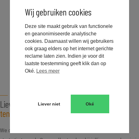
sales@tenderteam.nl
Wij gebruiken cookies
Deze site maakt gebruik van functionele
en geanonimiseerde analytische
cookies. Daarnaast willen wij gebruikers
ook graag elders op het internet gerichte
Zeist
reclame laten zien. Indien je voor dit
laatste toestemming geeft klik dan op
Oké.
Lees meer
CONTACT
Liever direct sparren over
jullie
Liever niet
Oké
tenderkeuzes?
We denken graag vrijblijvend met jullie mee in een