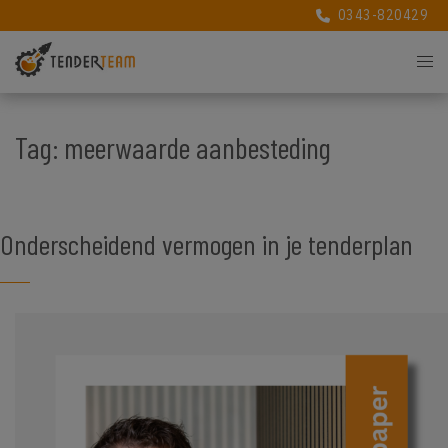
0343-820429
0343-820429
Tag:
meerwaarde aanbesteding
Onderscheidend vermogen in je tenderplan