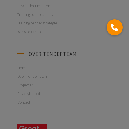
Bewijsdocumenten
Training tenderschrijven
Training tenderstrategie
WinWorkshop
OVER TENDERTEAM
Home
Over Tenderteam
Projecten
Privacybeleid
Contact