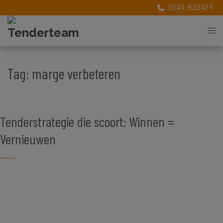
0343-820429
0343-820429
Tag:
marge verbeteren
Tenderstrategie die scoort: Winnen =
Vernieuwen