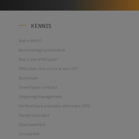
KENNIS
Wat is BPKV?
Beoordelingssystematiek
Wat is een EMVI plan?
EMVI plan: Hoe scoor ik een 10?
Bouwteam
Twee-fasen-contract
Omgevingsmanagement
Verifieerbare prestatie-informatie (VPI)
Tenderspecialist
Duurzaamheid
Circulariteit