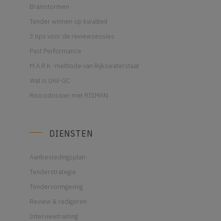
Brainstormen
Tender winnen op kwaliteit
3 tips voor de reviewsessies
Past Performance
M.A.R.K.-methode van Rijkswaterstaat
Wat is UAV-GC
Risicodossier met RISMAN
DIENSTEN
Aanbestedingsplan
Tenderstrategie
Tendervormgeving
Review & redigeren
Interviewtraining