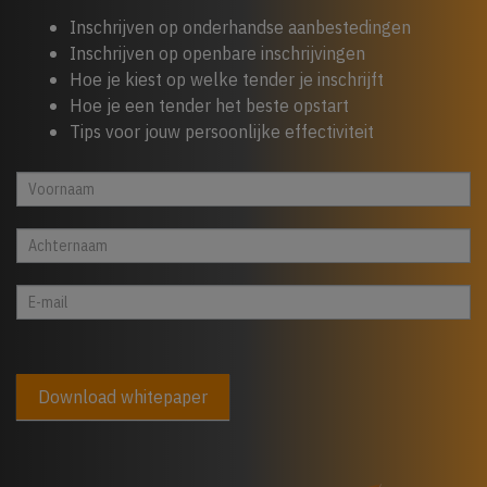
Inschrijven op onderhandse aanbestedingen
Inschrijven op openbare inschrijvingen
Hoe je kiest op welke tender je inschrijft
Hoe je een tender het beste opstart
Tips voor jouw persoonlijke effectiviteit
Whitepaper
Indien
cta
je
footer
een
mens
bent,
laat
dit
veld
Download whitepaper
leeg:.