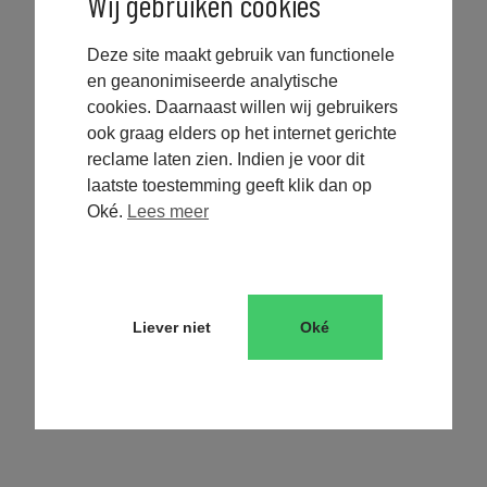
Wij gebruiken cookies
Deze site maakt gebruik van functionele
en geanonimiseerde analytische
cookies. Daarnaast willen wij gebruikers
Zeist
ook graag elders op het internet gerichte
reclame laten zien. Indien je voor dit
laatste toestemming geeft klik dan op
Oké.
Lees meer
CONTACT
Liever direct sparren over
jullie
tenderkeuzes?
Liever niet
Oké
We denken graag vrijblijvend met jullie mee in een
strategiegesprek. Over welke tenders bij jullie passen, hoe je je
winkans verhoogt en hoe je je team ontlast. We bouwen graag