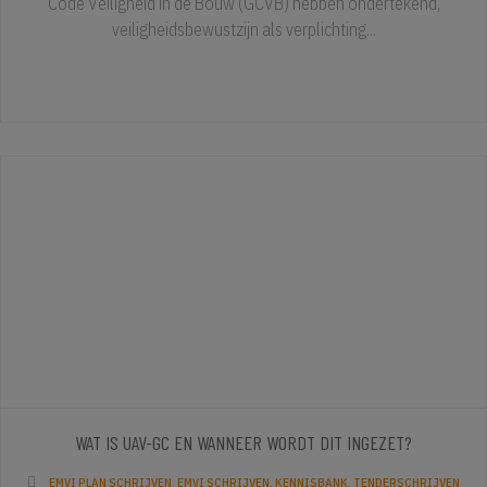
Code Veiligheid in de Bouw (GCVB) hebben ondertekend,
veiligheidsbewustzijn als verplichting...
WAT IS UAV-GC EN WANNEER WORDT DIT INGEZET?
EMVI PLAN SCHRIJVEN
,
EMVI SCHRIJVEN
,
KENNISBANK
,
TENDERSCHRIJVEN