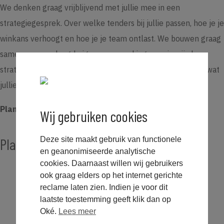
We denken graag vrijblijvend met jullie mee in een
strategiegesprek. Over welke tenders bij jullie passen, hoe je je
winkans verhoogt en hoe je je team ontlast. We bouwen graag
samen aan een langdurige samenwerking, waarin wij als
strategisch en creatief bureau jullie helpen, afgestemd op wat
jullie tenders en jullie organisatie nodig hebben.
Plan een strategiegesprek
Wij gebruiken cookies
Deze site maakt gebruik van functionele
Plan een
strategiesessie
en geanonimiseerde analytische
cookies. Daarnaast willen wij gebruikers
ook graag elders op het internet gerichte
reclame laten zien. Indien je voor dit
laatste toestemming geeft klik dan op
Oké.
Lees meer