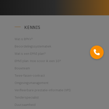
KENNIS
Wat is BPKV?
Beoordelingssystematiek
Wat is een EMVI plan?
EMVI plan: Hoe scoor ik een 10?
Bouwteam
Twee-fasen-contract
Omgevingsmanagement
Verifieerbare prestatie-informatie (VPI)
Tenderspecialist
Duurzaamheid