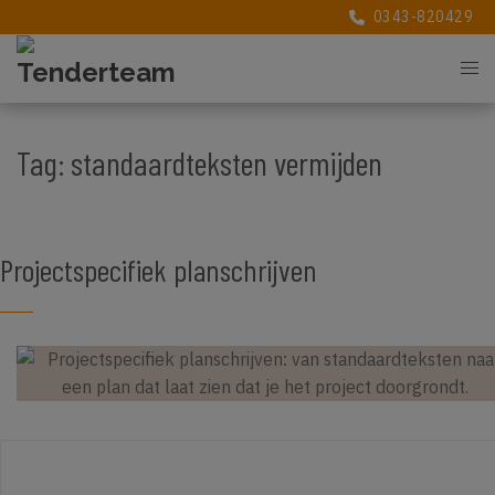
0343-820429
0343-820429
Tag:
standaardteksten vermijden
Projectspecifiek planschrijven