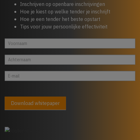
Inschrijven op openbare inschrijvingen
Hoe je kiest op welke tender je inschrijft
Hoe je een tender het beste opstart
Tips voor jouw persoonlijke effectiviteit
Whitepaper
Indien
cta
je
footer
een
mens
bent,
laat
dit
veld
Download whitepaper
leeg:.