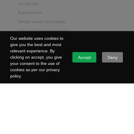
Circulariteit
Brainstormen
Tender winnen op kwaliteit
3 tips voor de reviewsessies
Our website uses cookies to
Past Performance
give you the best and most
M.A.R.K.-methode van Rijkswaterstaat
relevant experience. By
Wat is UAV-GC
clicking on accept, you give
Accept
Deny
your consent to the use of
Risicodossier met RISMAN
cookies as per our privacy
policy.
DIENSTEN
Aanbestedingsplan
Tenderstrategie
Tendervormgeving
Review & redigeren