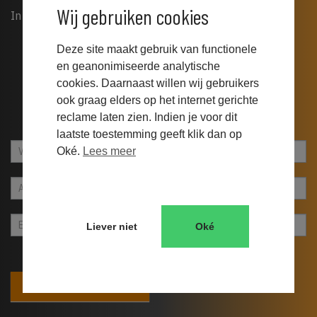
Wij gebruiken cookies
In deze whitepaper:
Inschrijven op onderhandse aanbestedingen
Deze site maakt gebruik van functionele
Inschrijven op openbare inschrijvingen
en geanonimiseerde analytische
Hoe je kiest op welke tender je inschrijft
cookies. Daarnaast willen wij gebruikers
Hoe je een tender het beste opstart
ook graag elders op het internet gerichte
Tips voor jouw persoonlijke effectiviteit
reclame laten zien. Indien je voor dit
laatste toestemming geeft klik dan op
Whitepaper
Indien
Oké.
Lees meer
cta
je
footer
een
mens
bent,
Liever niet
Oké
laat
dit
veld
Download whitepaper
leeg:.