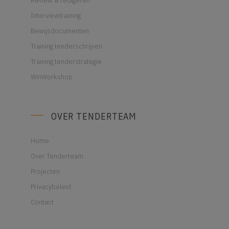
Interviewtraining
Bewijsdocumenten
Training tenderschrijven
Training tenderstrategie
WinWorkshop
OVER TENDERTEAM
Home
Over Tenderteam
Projecten
Privacybeleid
Contact