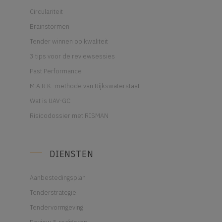
Circulariteit
Brainstormen
Tender winnen op kwaliteit
3 tips voor de reviewsessies
Past Performance
M.A.R.K.-methode van Rijkswaterstaat
Wat is UAV-GC
Risicodossier met RISMAN
DIENSTEN
Aanbestedingsplan
Tenderstrategie
Tendervormgeving
Review & redigeren