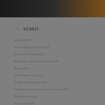
KENNIS
Wat is BPKV?
Beoordelingssystematiek
Wat is een EMVI plan?
EMVI plan: Hoe scoor ik een 10?
Bouwteam
Twee-fasen-contract
Omgevingsmanagement
Verifieerbare prestatie-informatie (VPI)
Tenderspecialist
Duurzaamheid