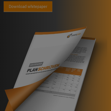
veld
Download whitepaper
leeg:.