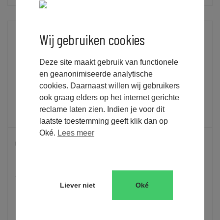
Wij gebruiken cookies
Deze site maakt gebruik van functionele
en geanonimiseerde analytische
cookies. Daarnaast willen wij gebruikers
ook graag elders op het internet gerichte
reclame laten zien. Indien je voor dit
laatste toestemming geeft klik dan op
Oké.
Lees meer
QUICK WINS MET DE CURSUS EMVI-PLAN SCHRIJVEN
EMVI SCHRIJVEN, TENDERSCHRIJVEN
Tijdens de cursus EMVI plan schrijven bij Tenderteam leer je
Liever niet
Oké
efficiënt door het tenderproces heen te lopen. Binnen de
stappen van het proces leg je de nadruk op factoren die je...