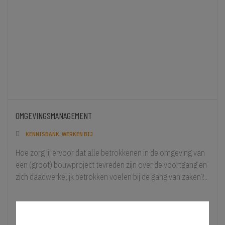
OMGEVINGSMANAGEMENT
KENNISBANK, WERKEN BIJ
Hoe zorg jij ervoor dat alle betrokkenen in de omgeving van
een (groot) bouwproject tevreden zijn over de voortgang en
zich daadwerkelijk betrokken voelen bij de gang van zaken?...