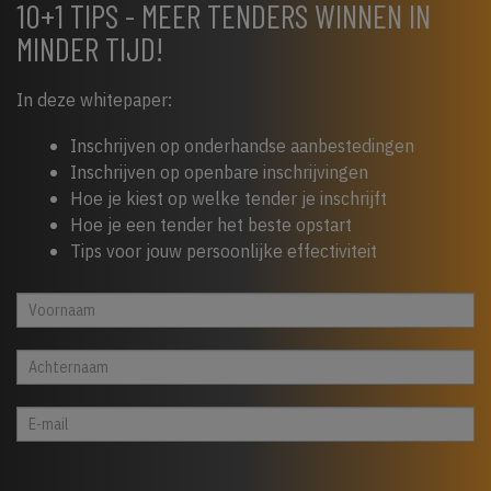
10+1 TIPS - MEER TENDERS WINNEN IN
MINDER TIJD!
In deze whitepaper:
Inschrijven op onderhandse aanbestedingen
Inschrijven op openbare inschrijvingen
Hoe je kiest op welke tender je inschrijft
Hoe je een tender het beste opstart
Tips voor jouw persoonlijke effectiviteit
Whitepaper
Indien
cta
je
footer
een
mens
bent,
laat
dit