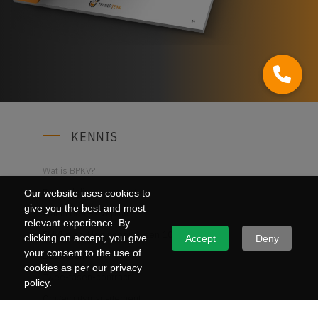
KENNIS
Wat is BPKV?
Beoordelingssystematiek
Our website uses cookies to
give you the best and most
Wat is een EMVI plan?
relevant experience. By
EMVI plan: Hoe scoor ik een 10?
clicking on accept, you give
Accept
Deny
your consent to the use of
Bouwteam
cookies as per our privacy
Twee-fasen-contract
policy.
Omgevingsmanagement