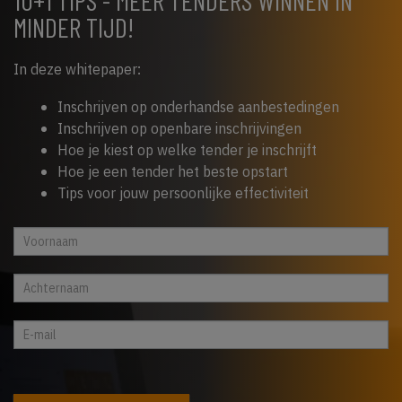
10+1 TIPS - MEER TENDERS WINNEN IN
MINDER TIJD!
In deze whitepaper:
Inschrijven op onderhandse aanbestedingen
Inschrijven op openbare inschrijvingen
Hoe je kiest op welke tender je inschrijft
Hoe je een tender het beste opstart
Tips voor jouw persoonlijke effectiviteit
Whitepaper
Indien
cta
je
footer
een
mens
bent,
laat
dit
veld