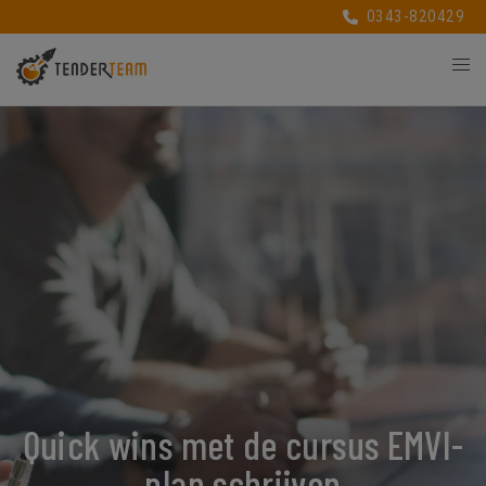
0343-820429
Quick wins met de cursus EMVI-
plan schrijven