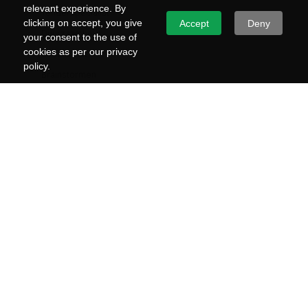
relevant experience. By
Tenderspecialist
clicking on accept, you give
Accept
Deny
Duurzaamheid
your consent to the use of
cookies as per our privacy
Circulariteit
policy.
Brainstormen
Tender winnen op kwaliteit
3 tips voor de reviewsessies
Past Performance
M.A.R.K.-methode van Rijkswaterstaat
Wat is UAV-GC
Risicodossier met RISMAN
DIENSTEN
Aanbestedingsplan
Tenderstrategie