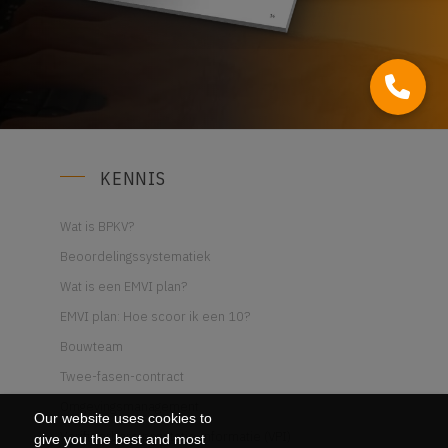
KENNIS
Wat is BPKV?
Beoordelingssystematiek
Wat is een EMVI plan?
EMVI plan: Hoe scoor ik een 10?
Bouwteam
Twee-fasen-contract
Omgevingsmanagement
Our website uses cookies to
Verifieerbare prestatie-informatie (VPI)
give you the best and most