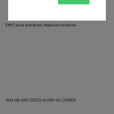
EMVI plan schrijven: Hapklare brokken
Wat zijn UAV (2012) en UAV-GC (2005)?