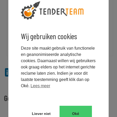
Download nu gratis onze whitepaper!
Schrijf je nu in en doe de gratis
Wij gebruiken cookies
e-learning!
Deze site maakt gebruik van functionele
en geanonimiseerde analytische
cookies. Daarnaast willen wij gebruikers
ook graag elders op het internet gerichte
LinkedIn
Twitter
Facebook
Email
WhatsApp
Message
Copy
Messeng
reclame laten zien. Indien je voor dit
Link
laatste toestemming geeft klik dan op
Oké.
Lees meer
Gerelateerde Berichten
Liever niet
Oké