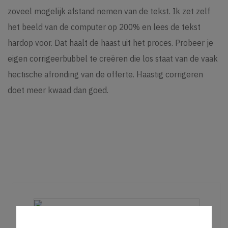
zoveel mogelijk afstand nemen van de tekst. Ik zet zelf
het beeld van de computer op 200% en lees de tekst
hardop voor. Dat haalt de haast uit het proces. Probeer je
eigen corrigeerbubbel te creëren die los staat van de vaak
hectische afronding van de offerte. Haastig corrigeren
doet meer kwaad dan goed.