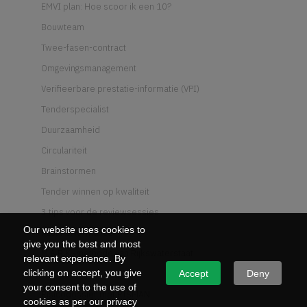
EMVI plan: Hoe scoor ik een 10?
Bouwteam
Twee-fasen-contract
Omgevingsmanagement
Verifieerbare prestatie-informatie (VPI)
Tenderspecialist
Duurzaamheid
Circulariteit
Brainstormen
Tender winnen op kwaliteit
3 tips voor de reviewsessies
Our website uses cookies to
Past Performance
give you the best and most
M.A.R.K.-methode van Rijkswaterstaat
relevant experience. By
Wat is UAV-GC
clicking on accept, you give
Accept
Deny
your consent to the use of
Risicodossier met RISMAN
cookies as per our privacy