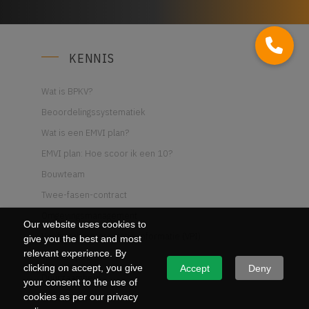
KENNIS
Wat is BPKV?
Beoordelingssystematiek
Wat is een EMVI plan?
EMVI plan: Hoe scoor ik een 10?
Bouwteam
Twee-fasen-contract
Omgevingsmanagement
Our website uses cookies to
Verifieerbare prestatie-informatie (VPI)
give you the best and most
relevant experience. By
Tenderspecialist
clicking on accept, you give
Accept
Deny
Duurzaamheid
your consent to the use of
cookies as per our privacy
Circulariteit