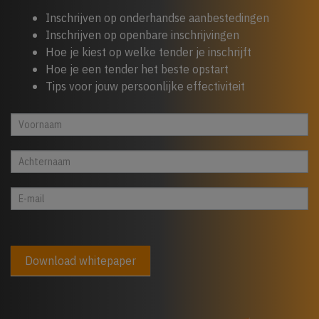
Inschrijven op onderhandse aanbestedingen
Inschrijven op openbare inschrijvingen
Hoe je kiest op welke tender je inschrijft
Hoe je een tender het beste opstart
Tips voor jouw persoonlijke effectiviteit
Whitepaper
Indien
cta
je
footer
een
mens
bent,
laat
dit
veld
Download whitepaper
leeg:.