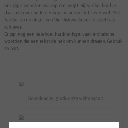
onzijdige woorden waarop ‘dat’ volgt. Bij ‘welke’ hoef je
daar niet over na te denken, maar doe dat liever wel. Met
‘welke’ op de plaats van ‘die’ diskwalificeer je jezelf als
schrijver.
Er zijn nog een heleboel hardnekkige, vaak archaïsche
woorden die een tekst de nek om kunnen draaien. Gebruik
ze niet.
Download nu gratis onze whitepaper!