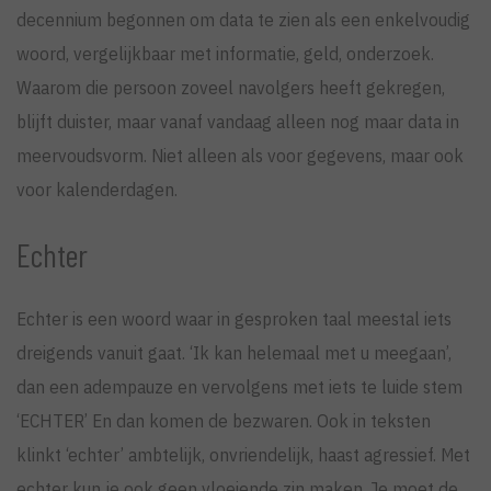
decennium begonnen om data te zien als een enkelvoudig
woord, vergelijkbaar met informatie, geld, onderzoek.
Waarom die persoon zoveel navolgers heeft gekregen,
blijft duister, maar vanaf vandaag alleen nog maar data in
meervoudsvorm. Niet alleen als voor gegevens, maar ook
voor kalenderdagen.
Echter
Echter is een woord waar in gesproken taal meestal iets
dreigends vanuit gaat. ‘Ik kan helemaal met u meegaan’,
dan een adempauze en vervolgens met iets te luide stem
‘ECHTER’ En dan komen de bezwaren. Ook in teksten
klinkt ‘echter’ ambtelijk, onvriendelijk, haast agressief. Met
echter kun je ook geen vloeiende zin maken, Je moet de