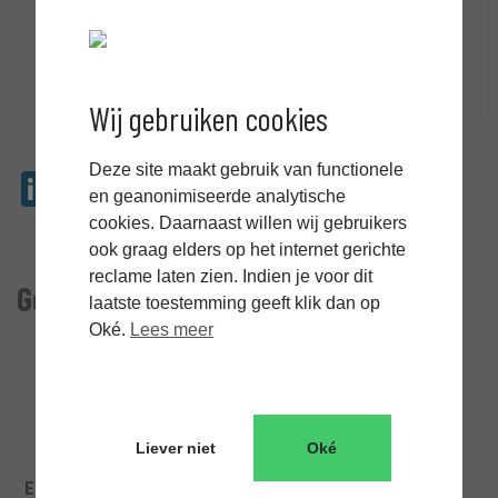
Schrijf je nu in en doe de gratis
e-learning!
Wij gebruiken cookies
Deze site maakt gebruik van functionele
LinkedIn
Twitter
Facebook
Email
WhatsApp
Message
Copy
Messeng
en geanonimiseerde analytische
Link
cookies. Daarnaast willen wij gebruikers
ook graag elders op het internet gerichte
reclame laten zien. Indien je voor dit
Gerelateerde Berichten
laatste toestemming geeft klik dan op
Oké.
Lees meer
Liever niet
Oké
EMVI plan schrijven: Hapklare brokken