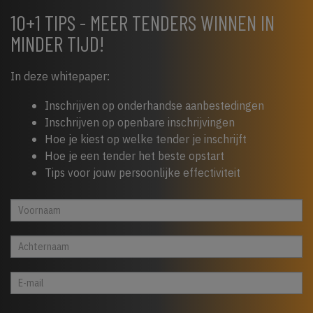
10+1 TIPS - MEER TENDERS WINNEN IN
MINDER TIJD!
In deze whitepaper:
Inschrijven op onderhandse aanbestedingen
Inschrijven op openbare inschrijvingen
Hoe je kiest op welke tender je inschrijft
Hoe je een tender het beste opstart
Tips voor jouw persoonlijke effectiviteit
Whitepaper
Indien
cta
je
footer
een
mens
bent,
laat
dit