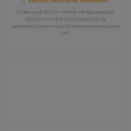
KENNISBANK
,
TENDERSCHRIJVEN
,
TENDERSTRATEGIE
Ontdek wat de M.A.R.K.-methode van Rijkswaterstaat
inhoudt en hoe deze beoordelingsmethode
aanbestedingsplannen objectief analyseert en beoordeelt.
Leer...