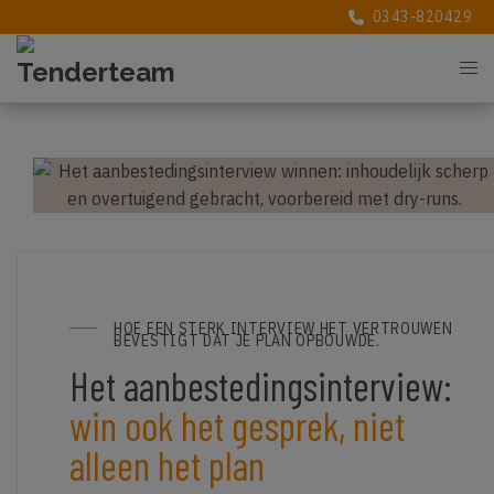
0343-820429
0343-820429
HOE EEN STERK INTERVIEW HET VERTROUWEN
BEVESTIGT DAT JE PLAN OPBOUWDE.
Het aanbestedingsinterview:
win ook het gesprek, niet
alleen het plan