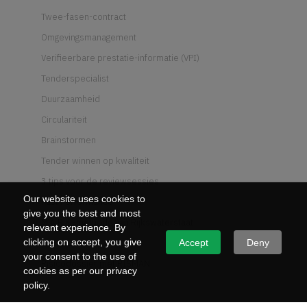
Twee-fasen-contract
Omgevingsmanagement
Verifieerbare prestatie-informatie (VPI)
Tenderspecialist
Duurzaamheid
Circulariteit
Brainstormen
Tender winnen op kwaliteit
3 tips voor de reviewsessies
Our website uses cookies to
Past Performance
give you the best and most
M.A.R.K.-methode van Rijkswaterstaat
relevant experience. By
Wat is UAV-GC
clicking on accept, you give
Accept
Deny
your consent to the use of
Risicodossier met RISMAN
cookies as per our privacy
policy.